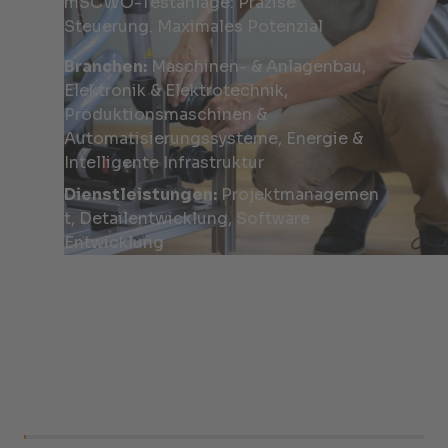
mSCWO-Testanlage: Präzise
Steuerung. Maximales Potenzial
Branchen:
Maschinen- & Anlagenbau,
Elektronik & Elektrotechnik,
Produktionsmaschinen &
Automatisierungssysteme, Energie &
Intelligente Infrastruktur
Dienstleistungen:
Projektmanagemen
t, Detailentwicklung, Software
Entwicklung