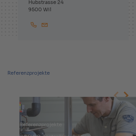
Hubstrasse 24
9500 Wil
+41719138257
Johannes.Eckstein@helbling.ch
Referenzprojekte
Referenzprojekte