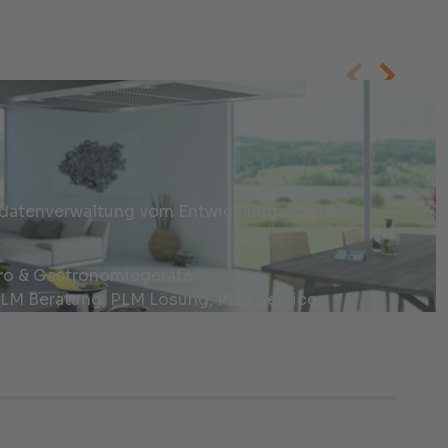
atenverwaltung vom Entwicklungsstart bis
ro & Gastronomiegeräte
LM Beratung, PLM Lösung, PLM Services