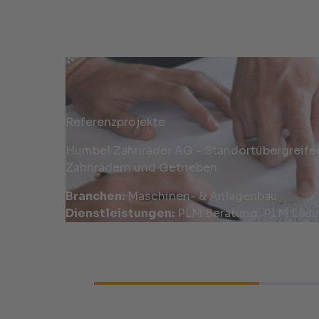
Referenzprojekte
Humbel Zahnräder AG - Standortübergreife
Zahnrädern und Getrieben
Branchen:
Maschinen- & Anlagenbau
Dienstleistungen:
PLM Beratung, PLM Lösu