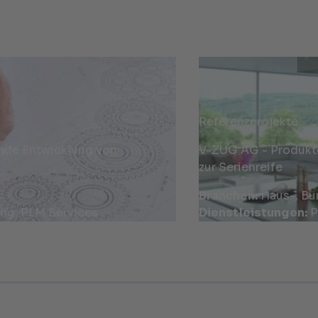
Referenzprojekte
nde Entwicklung von
V-ZUG AG - Produktd
zur Serienreife
Branchen:
Haus-, Bü
ng, PLM Services
Dienstleistungen:
P