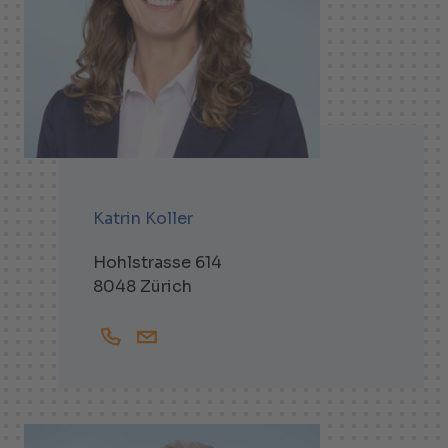
Katrin Koller
Hohlstrasse 614
8048 Zürich
+41444738429
Katrin.Koller@helbling.ch