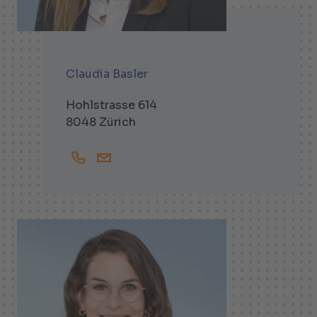
Claudia Basler
Hohlstrasse 614
8048 Zürich
+41447438447
Claudia.Basler@helbling.ch