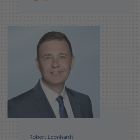
+41447438358
Sebastien.Martin@helbling.ch
Robert Leonhardt