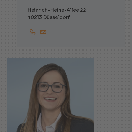
Heinrich-Heine-Allee 22
40213 Düsseldorf
+492111370743
Robert.Leonhardt@helbling.de