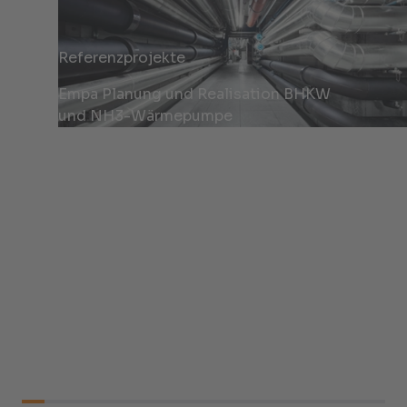
Referenzprojekte
Empa Planung und Realisation BHKW
und NH3-Wärmepumpe