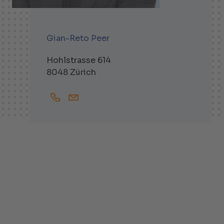
Gian-Reto Peer
Hohlstrasse 614
8048 Zürich
+41444381850
Gian-Reto.Peer@helbling.ch