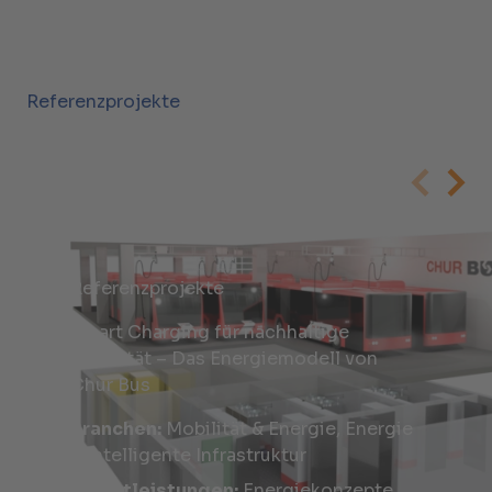
Referenzprojekte
Referenzprojekte
Smart Charging für nachhaltige
Mobilität – Das Energiemodell von
Chur Bus
Branchen:
Mobilität & Energie, Energie
& Intelligente Infrastruktur
Dienstleistungen:
Energiekonzepte,