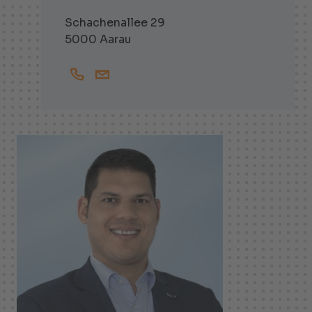
Schachenallee 29
5000 Aarau
+41628364518
Frederic.deSimoni@helbling.ch