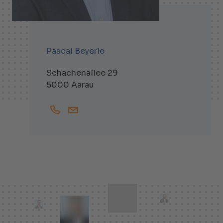
Pascal Beyerle
Schachenallee 29
5000 Aarau
+41628364583
Pascal.Beyerle@helbling.ch