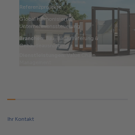
Referenzprojekte
Global harmonisierte
Unternehmenssteuerung
Branchen:
Bau, Bauzulieferung &
Gebäudeausrüstung
Dienstleistungen:
Value Chain
Management
Ihr Kontakt