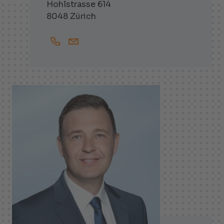
Hohlstrasse 614
8048 Zürich
+41447438357
Robin.Drost@helbling.ch