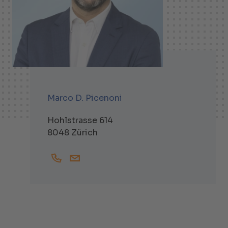
Marco D. Picenoni
Hohlstrasse 614
8048 Zürich
+41447438320
Marco.Picenoni@helbling.ch