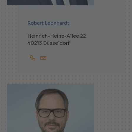
Robert Leonhardt
Heinrich-Heine-Allee 22
40213 Düsseldorf
+492111370743
Robert.Leonhardt@helbling.de