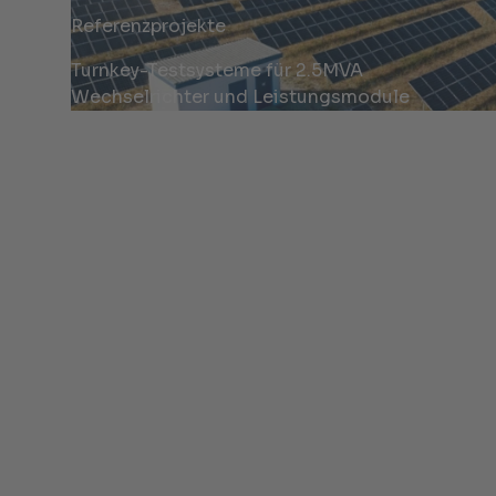
Referenzprojekte
Turnkey-Testsysteme für 2.5MVA
Wechselrichter und Leistungsmodule