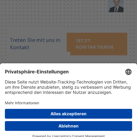
Treten Sie mit uns in
JETZT
Kontakt
KONTAKTIEREN
LINKEDIN
XING
YOUTUBE
Impressum
Haftungsausschluss
Datenschutzhinweis
© 2026 Helbling Holding AG