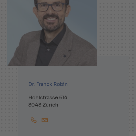
Dr. Franck Robin
Hohlstrasse 614
8048 Zürich
+41444381809
Franck.Robin@helbling.ch