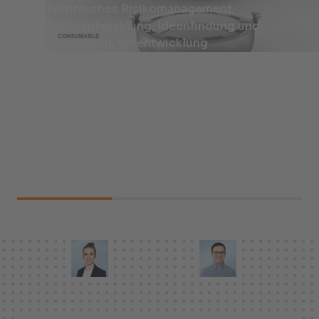
Technisches Risikomanagement,
Detailentwicklung, Ideenfindung und
Konzeption, Vorentwicklung