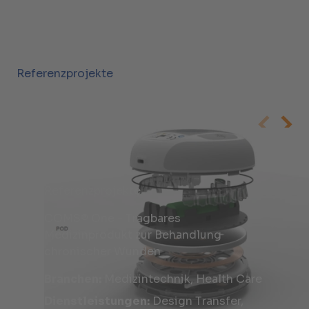
Referenzprojekte
Referenzprojekte
COMS® One - Tragbares
Medizinprodukt zur Behandlung
chronischer Wunden
Branchen:
Medizintechnik, Health Care
Dienstleistungen:
Design Transfer,