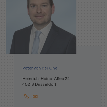
Peter von der Ohe
Heinrich-Heine-Allee 22
40213 Düsseldorf
+49211137070
Peter.von_der_Ohe@helbling.de