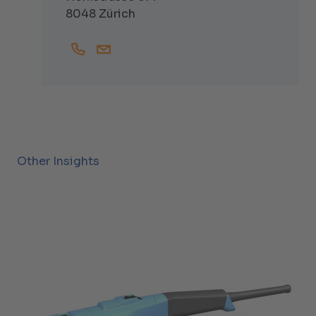
8048 Zürich
+41447438357
Robin.Drost@helbling.ch
Other Insights