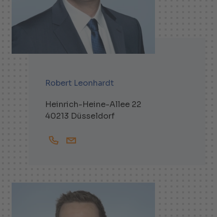
Robert Leonhardt
Heinrich-Heine-Allee 22
40213 Düsseldorf
+492111370743
Robert.Leonhardt@helbling.de