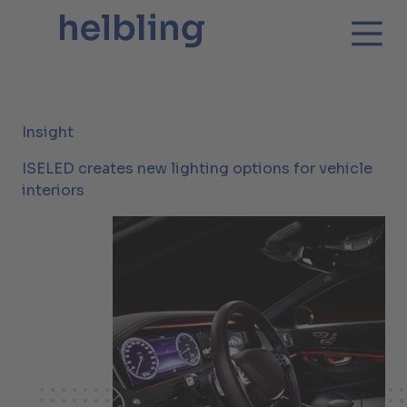
Insight
ISELED creates new lighting options for vehicle
interiors