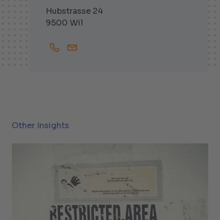
Hubstrasse 24
9500 Wil
+41719138257
Johannes.Eckstein@helbling.ch
Other Insights