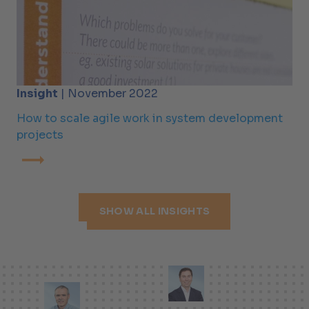
Insight
| November 2022
How to scale agile work in system development
projects
SHOW ALL INSIGHTS