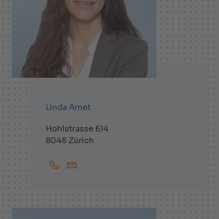
Linda Arnet
Hohlstrasse 614
8048 Zürich
+41444381825
Linda.Arnet@helbling.ch