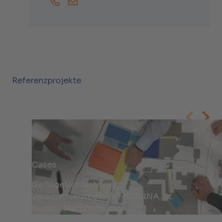
+41444381845
Dominique.Wyttenbach@helbling.ch
Referenzprojekte
Cases
Geflügelschlacht- und
Verarbeitungsbetrieb MICARNA, St.
Aubin - Machbarkeitsstudie