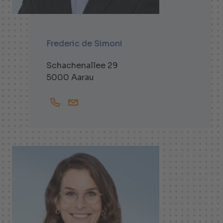
Frederic de Simoni
Schachenallee 29
5000 Aarau
+41628364518
Frederic.deSimoni@helbling.ch