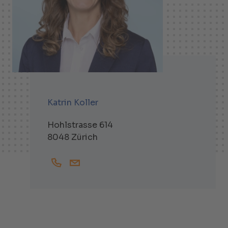
Katrin Koller
Hohlstrasse 614
8048 Zürich
+41444738429
Katrin.Koller@helbling.ch