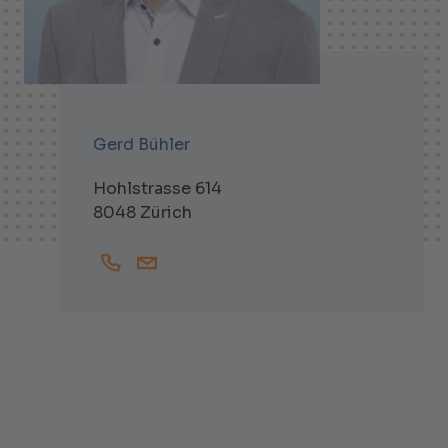
Gerd Bühler
Hohlstrasse 614
8048 Zürich
+41444381702
Gerd.Buehler@helbling.ch