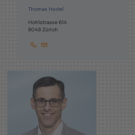
Thomas Hodel
Hohlstrasse 614
8048 Zürich
+41444381773
Thomas.Hodel@helbling.ch