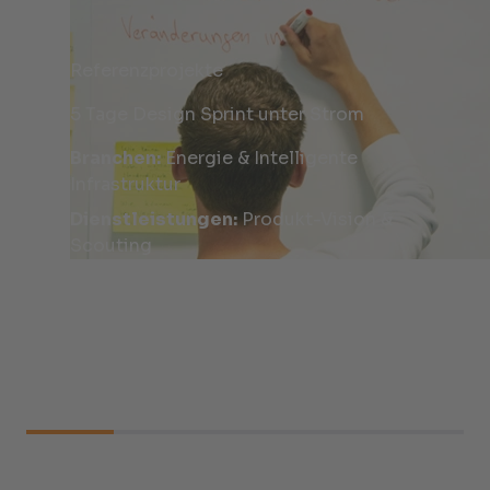
Referenzprojekte
5 Tage Design Sprint unter Strom
Branchen:
Energie & Intelligente
Infrastruktur
Dienstleistungen:
Produkt-Vision &
Scouting