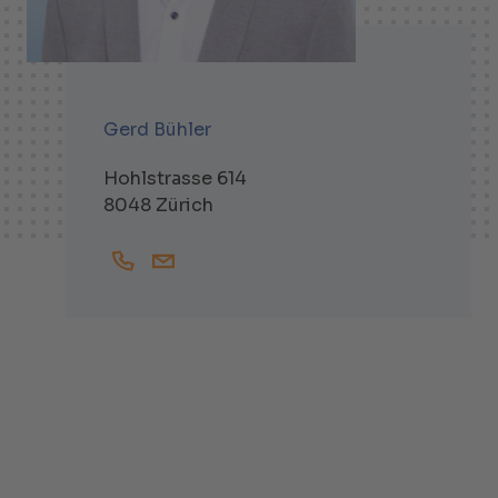
Gerd Bühler
Hohlstrasse 614
8048 Zürich
+41444381702
Gerd.Buehler@helbling.ch