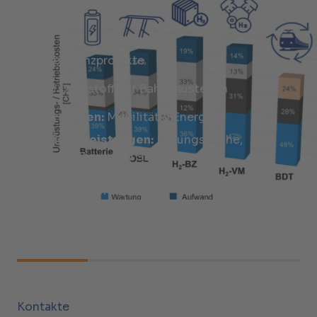
Referenzprojekte
Wasserstoff auf Bahnbaustellen
Branchen:
Mobilität & Energie
Dienstleistungen:
Lösungssuche,
Modellierung & Simulation,
Machbarkeitsnachweis,
Energiekonzepte
Kontakte