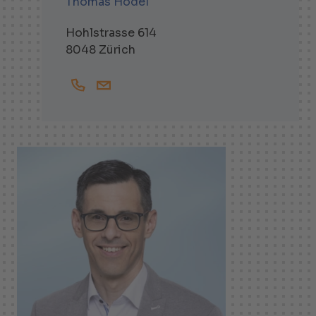
Thomas Hodel
Hohlstrasse 614
8048 Zürich
+41444381773
Thomas.Hodel@helbling.ch