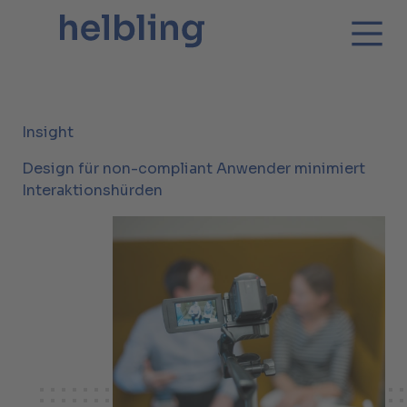
Insight
Design für non-compliant Anwender minimiert
Interaktionshürden